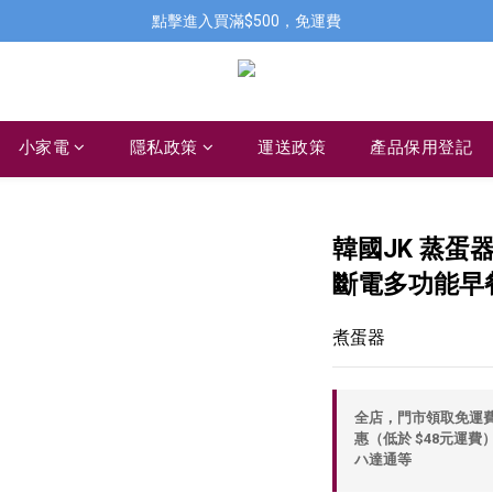
點擊進入買滿$500，免運費
小家電
隱私政策
運送政策
產品保用登記
韓國JK 蒸蛋
斷電多功能早餐機
煮蛋器
全店，門市領取免運費，
惠（低於 $48元運費）
ハ達通等