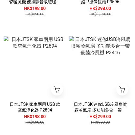
瓷暖風機 便攜靜音取暖暖風
絡IP攝像鏡頭 P3596
機 P3736 (英規(BS1363)三
HK$198.00
HK$398.00
腳插頭)
HK$898.00
HK$1,198.00
日本JTSK 家車兩用 USB 款
日本JTSK 迷你USB冷風扇噴
空氣淨化器 P2894
霧冷氣扇 多功能多合一帶殺
菌冷風機 P3416
HK$198.00
HK$299.00
HK$598.00
HK$998.00