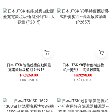
日本JTSK 智能感應自動開蓋
日本JTSK Y8手持便攜折疊
充電款垃圾桶 紅外線15L大
式掛燙熨斗--高溫殺菌消毒
容量 (P2815)
(P2657)
HK$268.00
HK$298.00
HK$1,398.00
HK$1,408.00