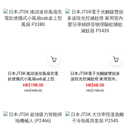
日本JTSK 搖頭迷你風扇充電
日本JTSK電子光觸媒雙頻多
款便攜式小風扇usb桌上型風
波段光控滅蚊燈 家用室內嬰
扇 P3380
兒孕婦靜音物理驅蚊捕蚊滅
HK$198.00
HK$68.00
蚊器 P3430
HK$998.00
HK$798.00