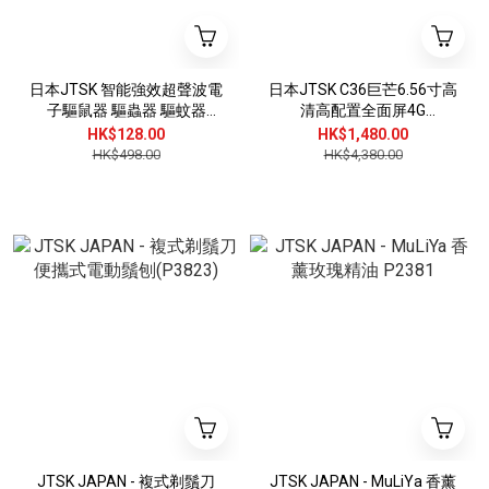
日本JTSK 智能強效超聲波電
日本JTSK C36巨芒6.56寸高
子驅鼠器 驅蟲器 驅蚊器
清高配置全面屏4G
P3681
Ram+128GB Rom專業版雙
HK$128.00
HK$1,480.00
鏡頭4.5G手機(OUKITEL
HK$498.00
HK$4,380.00
Series) P3875
JTSK JAPAN - 複式剃鬚刀
JTSK JAPAN - MuLiYa 香薰