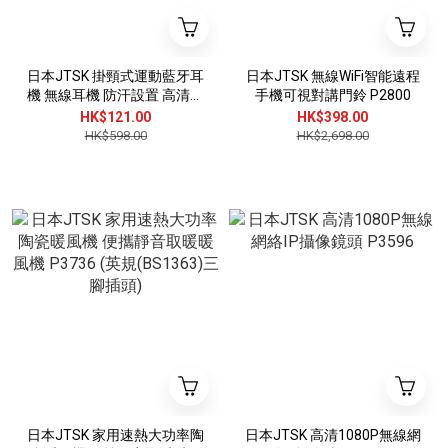
日本JTSK 掛頸式運動藍牙耳
日本JTSK 無線WiFi智能遠程
機 無線耳機 防汗設置 高清通
手機可視對講門鈴 P2800
話 運動必備 長效續航 時尚配
HK$121.00
HK$398.00
件 P3190
HK$598.00
HK$2,698.00
日本JTSK 家用速熱大功率陶
日本JTSK 高清1080P無線網