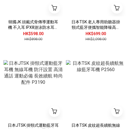
韓國JK 頭戴式骨傳導運動耳
日本TSK 老人專用助聽器掛
機 不入耳 IPX8游泳防水耳機
頸式藍牙便攜智能降噪高功
J1052
率聲音擴大器輔助器 P4044
HK$598.00
HK$699.00
HK$898.00
HK$2,098.00
日本JTSK 掛頸式運動藍牙耳
日本TSK 皮紋超長續航無線