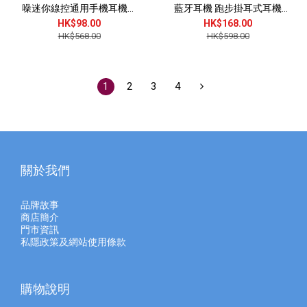
噪迷你線控通用手機耳機耳
藍牙耳機 跑步掛耳式耳機
塞 (J0400)
(J0977)
HK$98.00
HK$168.00
HK$568.00
HK$598.00
1
2
3
4
關於我們
品牌故事
商店簡介
門市資訊
私隱政策及網站使用條款
購物說明