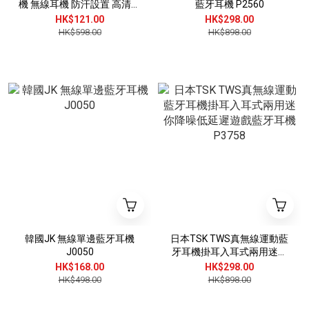
機 無線耳機 防汗設置 高清通
藍牙耳機 P2560
話 運動必備 長效續航 時尚配
HK$121.00
HK$298.00
件 P3190
HK$598.00
HK$898.00
韓國JK 無線單邊藍牙耳機
日本TSK TWS真無線運動藍
J0050
牙耳機掛耳入耳式兩用迷你
降噪低延遲遊戲藍牙耳機
HK$168.00
HK$298.00
P3758
HK$498.00
HK$898.00