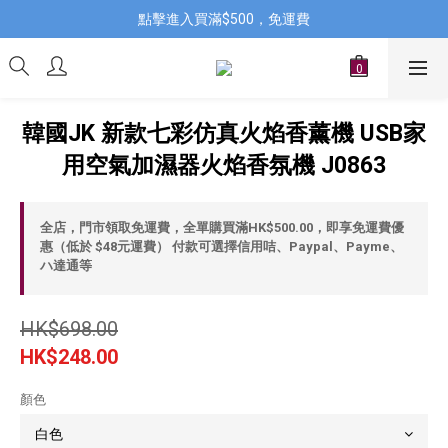
點擊進入買滿$500，免運費
韓國JK 新款七彩仿真火焰香薰機 USB家
用空氣加濕器火焰香氛機 J0863
全店，門市領取免運費，全單購買滿HK$500.00，即享免運費優
惠（低於 $48元運費） 付款可選擇信用咭、Paypal、Payme、
ハ達通等
HK$698.00
HK$248.00
顏色