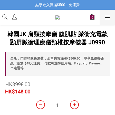
點擊進入買滿$500，免運費
韓國JK 肩頸按摩儀 腹肌貼 脈衝充電款
顯屏脈衝理療儀頸椎按摩儀器 J0990
全店，門市領取免運費，全單購買滿HK$500.00，即享免運費優
惠（低於 $48元運費） 付款可選擇信用咭、Paypal、Payme、
ハ達通等
HK$998.00
HK$148.00