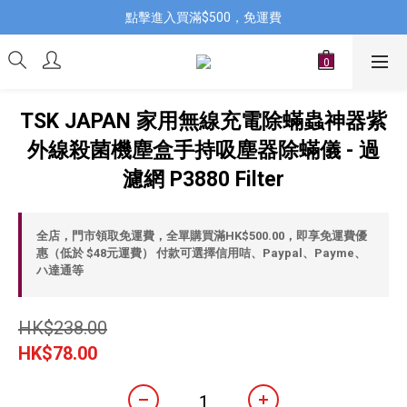
點擊進入買滿$500，免運費
TSK JAPAN 家用無線充電除蟎蟲神器紫
外線殺菌機塵盒手持吸塵器除蟎儀 - 過
濾網 P3880 Filter
全店，門市領取免運費，全單購買滿HK$500.00，即享免運費優
惠（低於 $48元運費） 付款可選擇信用咭、Paypal、Payme、
ハ達通等
HK$238.00
HK$78.00