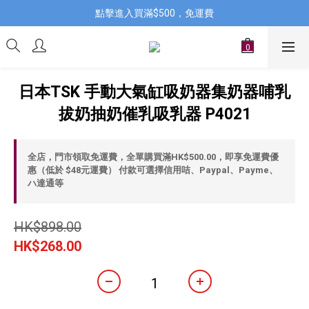
點擊進入買滿$500，免運費
日本TSK 手動大氣缸吸奶器集奶器哺乳
拔奶抽奶催乳吸乳器 P4021
全店，門市領取免運費，全單購買滿HK$500.00，即享免運費優
惠（低於 $48元運費） 付款可選擇信用咭、Paypal、Payme、
ハ達通等
HK$898.00
HK$268.00