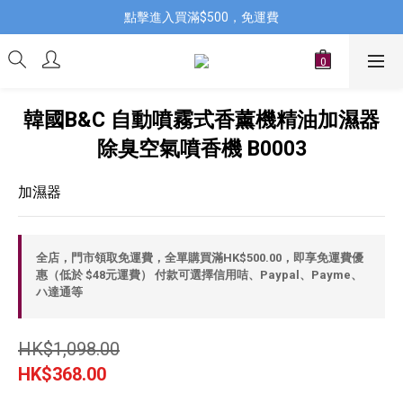
點擊進入買滿$500，免運費
韓國B&C 自動噴霧式香薰機精油加濕器
除臭空氣噴香機 B0003
加濕器
全店，門市領取免運費，全單購買滿HK$500.00，即享免運費優
惠（低於 $48元運費） 付款可選擇信用咭、Paypal、Payme、
ハ達通等
HK$1,098.00
HK$368.00