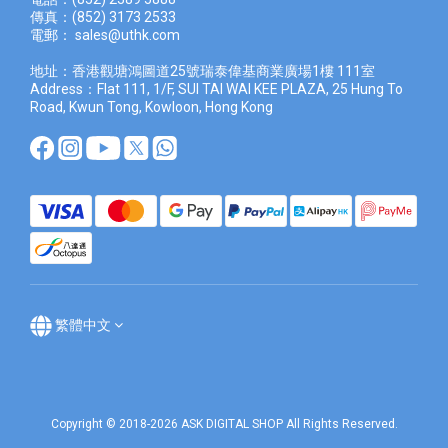
傳真：(852) 3173 2533
電郵：
sales@uthk.com
地址：香港觀塘鴻圖道25號瑞泰偉基商業廣場1樓 111室
Address：Flat 111, 1/F, SUI TAI WAI KEE PLAZA, 25 Hung To
Road, Kwun Tong, Kowloon, Hong Kong
繁體中文
Copyright © 2018-2026 ASK DIGITAL SHOP All Rights Reserved.