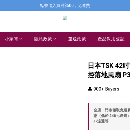
點擊進入買滿$500，免運費
小家電
隱私政策
運送政策
產品保用登記
日本TSK 4
控落地風扇 P3
👤 900+ Buyers
全店，門市領取免運費，
惠（低於 $48元運費）
ハ達通等