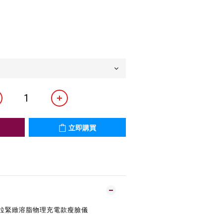
立即購買
提拉緊緻溶脂物理充電款瘦臉儀