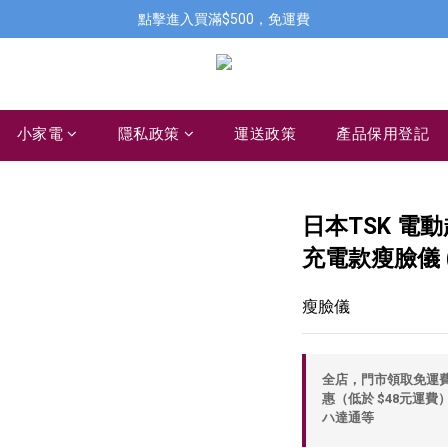
點擊進入買滿$500，免運費
小家電
隱私政策
運送政策
產品保用登記
日本TSK 電
充電款瘦臉儀 (P
瘦臉儀
全店，門市領取免運費，
惠（低於 $48元運費）
ハ達通等