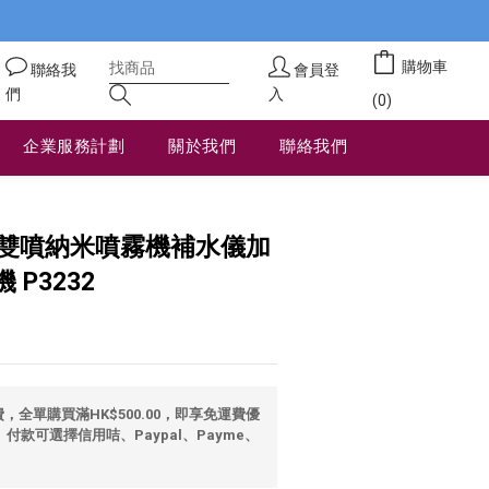
購物車
聯絡我
會員登
們
入
(0)
企業服務計劃
關於我們
聯絡我們
立即購買
熱雙噴納米噴霧機補水儀加
P3232
全單購買滿HK$500.00，即享免運費優
 付款可選擇信用咭、Paypal、Payme、