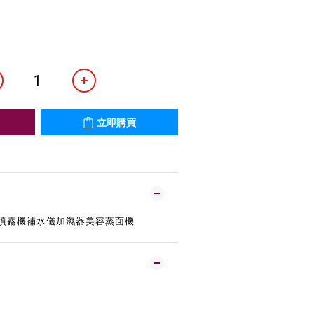
立即購買
米噴霧機補水儀加濕器美容蒸面機