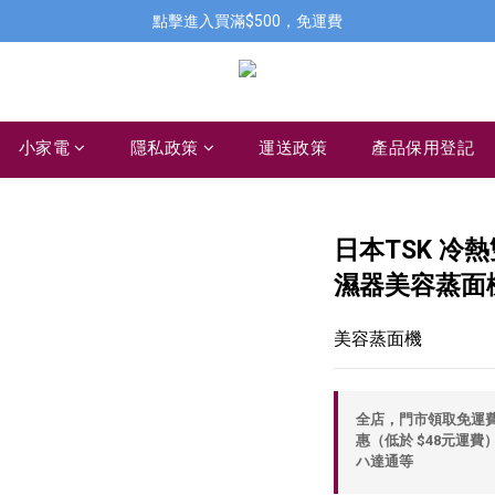
點擊進入買滿$500，免運費
小家電
隱私政策
運送政策
產品保用登記
日本TSK 冷
濕器美容蒸面機 
美容蒸面機
全店，門市領取免運費，
惠（低於 $48元運費）
ハ達通等