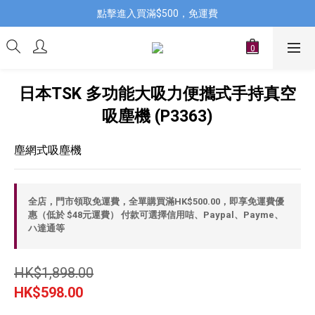
點擊進入買滿$500，免運費
日本TSK 多功能大吸力便攜式手持真空
吸塵機 (P3363)
塵網式吸塵機
全店，門市領取免運費，全單購買滿HK$500.00，即享免運費優
惠（低於 $48元運費） 付款可選擇信用咭、Paypal、Payme、
ハ達通等
HK$1,898.00
HK$598.00