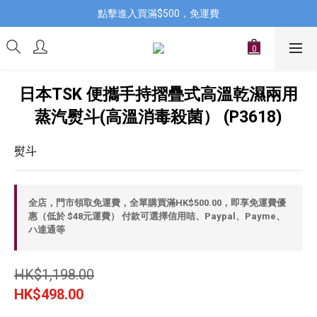
點擊進入買滿$500，免運費
日本TSK 便攜手持摺疊式高溫乾濕兩用
蒸汽熨斗(高溫消毒殺菌） (P3618)
熨斗
全店，門市領取免運費，全單購買滿HK$500.00，即享免運費優
惠（低於 $48元運費） 付款可選擇信用咭、Paypal、Payme、
ハ達通等
HK$1,198.00
HK$498.00