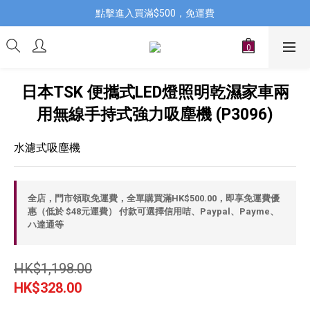
點擊進入買滿$500，免運費
日本TSK 便攜式LED燈照明乾濕家車兩
用無線手持式強力吸塵機 (P3096)
水濾式吸塵機
全店，門市領取免運費，全單購買滿HK$500.00，即享免運費優
惠（低於 $48元運費） 付款可選擇信用咭、Paypal、Payme、
ハ達通等
HK$1,198.00
HK$328.00