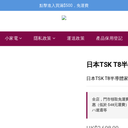
點擊進入買滿$500，免運費
小家電
隱私政策
運送政策
產品保用登記
日本TSK T8
日本TSK T8半導體
全店，門市領取免運費，
惠（低於 $48元運費）
ハ達通等