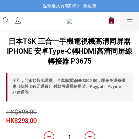
點擊進入買滿$500，免運費
日本TSK 三合一手機電視機高清同屏器
IPHONE 安卓Type-C轉HDMI高清同屏線
轉接器 P3675
全店，門市領取免運費，全單購買滿HK$500.00，即享免運費優
惠（低於 $48元運費） 付款可選擇信用咭、Paypal、Payme、
ハ達通等
HK$898.00
HK$298.00