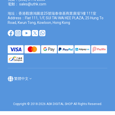
電郵：
sales@uthk.com
地址：香港觀塘鴻圖道25號瑞泰偉基商業廣場1樓 111室
Address：Flat 111, 1/F, SUI TAI WAI KEE PLAZA, 25 Hung To
Road, Kwun Tong, Kowloon, Hong Kong
繁體中文
Copyright © 2018-2026 ASK DIGITAL SHOP All Rights Reserved.