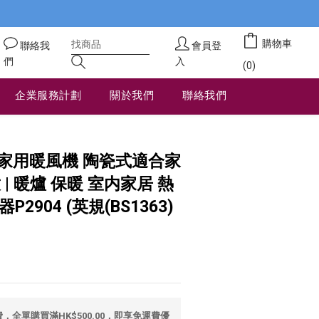
購物車
聯絡我
會員登
們
入
(0)
企業服務計劃
關於我們
聯絡我們
立即購買
型家用暖風機 陶瓷式適合家
| 暖爐 保暖 室内家居 熱
2904 (英規(BS1363)
全單購買滿HK$500.00，即享免運費優