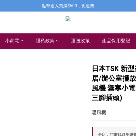
點擊進入買滿$500，免運費
小家電
隱私政策
運送政策
產品保用登記
日本TSK 新
居/辦公室擺放 
風機 禦寒小電器P
三腳插頭)
暖風機
全店，門市領取免運費，