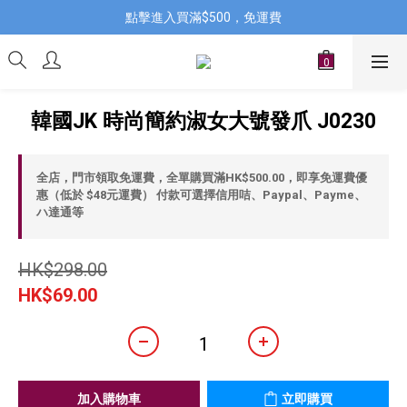
點擊進入買滿$500，免運費
韓國JK 時尚簡約淑女大號發爪 J0230
全店，門市領取免運費，全單購買滿HK$500.00，即享免運費優
惠（低於 $48元運費） 付款可選擇信用咭、Paypal、Payme、
ハ達通等
HK$298.00
HK$69.00
加入購物車
立即購買