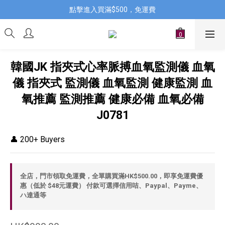
點擊進入買滿$500，免運費
韓國JK 指夾式心率脈搏血氧監測儀 血氧
儀 指夾式 監測儀 血氧監測 健康監測 血
氧推薦 監測推薦 健康必備 血氧必備
J0781
👤 200+ Buyers
全店，門市領取免運費，全單購買滿HK$500.00，即享免運費優
惠（低於 $48元運費） 付款可選擇信用咭、Paypal、Payme、
ハ達通等