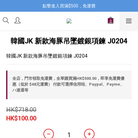
點擊進入買滿$500，免運費
韓國JK 新款海豚吊墜鍍銀項鍊 J0204
韓國JK 新款海豚吊墜鍍銀項鍊 J0204
全店，門市領取免運費，全單購買滿HK$500.00，即享免運費優
惠（低於 $48元運費） 付款可選擇信用咭、Paypal、Payme、
ハ達通等
HK$718.00
HK$100.00