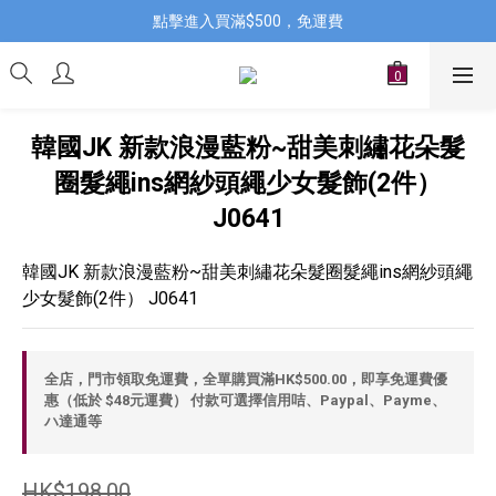
點擊進入買滿$500，免運費
韓國JK 新款浪漫藍粉~甜美刺繡花朵髮
圈髮繩ins網紗頭繩少女髮飾(2件）
J0641
韓國JK 新款浪漫藍粉~甜美刺繡花朵髮圈髮繩ins網紗頭繩
少女髮飾(2件） J0641
全店，門市領取免運費，全單購買滿HK$500.00，即享免運費優
惠（低於 $48元運費） 付款可選擇信用咭、Paypal、Payme、
ハ達通等
HK$198.00