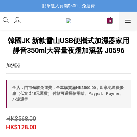
點擊進入買滿$500，免運費
韓國JK 新款雪山USB便攜式加濕器家用
靜音350ml大容量夜燈加濕器 J0596
加濕器
全店，門市領取免運費，全單購買滿HK$500.00，即享免運費優
惠（低於 $48元運費） 付款可選擇信用咭、Paypal、Payme、
ハ達通等
HK$568.00
HK$128.00