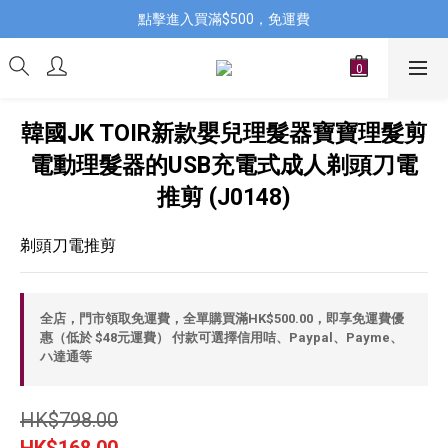
點擊進入買滿$500，免運費
韓國JK TOIR新款嬰兒理髮器寶寶理髮剪
電動理髮器的USB充電式成人剃頭刀電
推剪 (J0148)
剃頭刀電推剪
全店，門市領取免運費，全單購買滿HK$500.00，即享免運費優
惠（低於 $48元運費） 付款可選擇信用咭、Paypal、Payme、
ハ達通等
HK$798.00