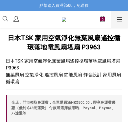
點擊進入買滿$500，免運費
日本TSK 家用空氣淨化無葉風扇遙控循
環落地電風扇塔扇 P3963
日本TSK 家用空氣淨化無葉風扇遙控循環落地電風扇塔扇 
P3963 
無葉風扇 空氣淨化 遙控風扇 節能風扇 靜音設計 家用風扇 
循環扇
全店，門市領取免運費，全單購買滿HK$500.00，即享免運費優
惠（低於 $48元運費） 付款可選擇信用咭、Paypal、Payme、
ハ達通等