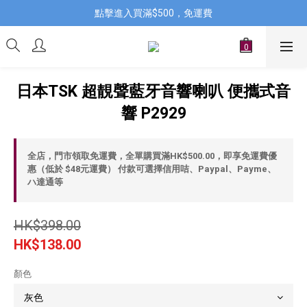
點擊進入買滿$500，免運費
日本TSK 超靚聲藍牙音響喇叭 便攜式音
響 P2929
全店，門市領取免運費，全單購買滿HK$500.00，即享免運費優
惠（低於 $48元運費） 付款可選擇信用咭、Paypal、Payme、
ハ達通等
HK$398.00
HK$138.00
顏色